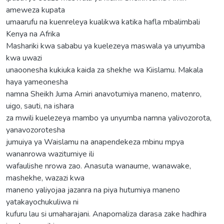
ameweza kupata
umaarufu na kuenreleya kualikwa katika hafla mbalimbali
Kenya na Afrika
Mashariki kwa sababu ya kuelezeya maswala ya unyumba
kwa uwazi
unaoonesha kukiuka kaida za shekhe wa Kiislamu. Makala
haya yameonesha
namna Sheikh Juma Amiri anavotumiya maneno, matenro,
uigo, sauti, na ishara
za mwili kuelezeya mambo ya unyumba namna yalivozorota,
yanavozorotesha
jumuiya ya Waislamu na anapendekeza mbinu mpya
wananrowa wazitumiye ili
wafaulishe nrowa zao. Anasuta wanaume, wanawake,
mashekhe, wazazi kwa
maneno yaliyojaa jazanra na piya hutumiya maneno
yatakayochukuliwa ni
kufuru lau si umaharajani. Anapomaliza darasa zake hadhira