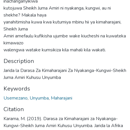
inachanganyikiwa
kutojuwa Sheikh Juma Amiri ni nyakanga, kungwi, au ni
shekhe? Makala haya
yanahitimisha kuwa kwa kutumiya mbinu hii ya kimaharajani,
Sheikh Juma
Amiri amefaulu kufikisha ujumbe wake kiucheshi na kuwateka
kimawazo
walengwa watake kumsikiza kila mahali kila wakati.
Description
Jarida la Darasa Za Kimaharajani Za Nyakanga-Kungwi-Sheikh
Juma Amiri Kuhusu Unyumba
Keywords
Usemezano
,
Unyumba
,
Maharajani
Citation
Karama, M. (2019). Darasa za Kimaharajani za Nyakanga-
Kungwi-Sheikh Juma Amiri Kuhusu Unyumba. Jarida la Afrika