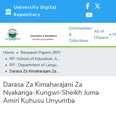
University Digital
Repository
Communities
All of
&
St
DSpace
Collections
Home
Research Papers (RP)
RP-School of Education, Arts and Social Sciences (SEASS)
RP- Department of Languages,Linguistics and Communications
Darasa Za Kimaharajani Za Nyakanga-Kungwi-Sheikh Juma Amiri Kuhusu Unyumba
Darasa Za Kimaharajani Za
Nyakanga-Kungwi-Sheikh Juma
Amiri Kuhusu Unyumba