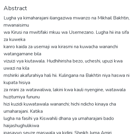
Abstract
Lugha ya kimaharajani iliangaziwa mwanzo na Mikhail Bakhtin,
mwanaisimu
wa Kirusi na mwitifaki mkuu wa Usemezano. Lugha hii ina sifa
za kuweka
kanro kaida za usemaji wa kirasmi na kuwacha wananchi
watangamane bila
vizuizi vya kiutawala. Hudhihirisha bezo, ucheshi, upuzi kwa
uwazi na kila
mshiriki akafurahiya hali hii. Kulingana na Bakhtin niya haswa ni
kupata hisiya
za nrani za watawaliwa, lakini kwa kauli nyengine, watawala
huzitumiya fununu
hizi kuzidi kuwatawala wananchi; hichi ndicho kinaya cha
umaharajani. Katika
lugha na fasihi ya Kiswahili dhana ya umaharajani bado
haijashughulikiwa
ipasavyo seuze maswala ya kidini. Sheikh Juma Amiri